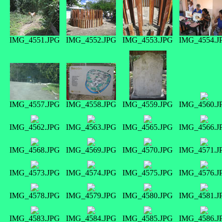
IMG_4551.JPG
IMG_4552.JPG
IMG_4553.JPG
IMG_4554.J
IMG_4557.JPG
IMG_4558.JPG
IMG_4559.JPG
IMG_4560.J
IMG_4562.JPG
IMG_4563.JPG
IMG_4565.JPG
IMG_4566.J
IMG_4568.JPG
IMG_4569.JPG
IMG_4570.JPG
IMG_4571.J
IMG_4573.JPG
IMG_4574.JPG
IMG_4575.JPG
IMG_4576.J
IMG_4578.JPG
IMG_4579.JPG
IMG_4580.JPG
IMG_4581.J
IMG_4583.JPG
IMG_4584.JPG
IMG_4585.JPG
IMG_4586.J