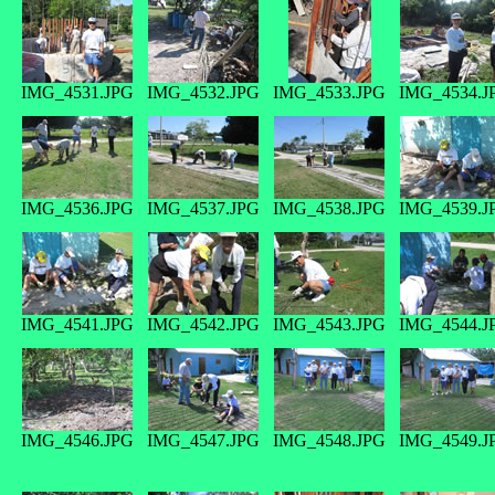
IMG_4531.JPG
IMG_4532.JPG
IMG_4533.JPG
IMG_4534.J
IMG_4536.JPG
IMG_4537.JPG
IMG_4538.JPG
IMG_4539.J
IMG_4541.JPG
IMG_4542.JPG
IMG_4543.JPG
IMG_4544.J
IMG_4546.JPG
IMG_4547.JPG
IMG_4548.JPG
IMG_4549.J