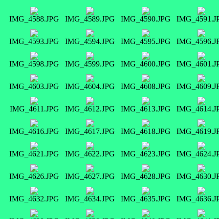
IMG_4588.JPG
IMG_4589.JPG
IMG_4590.JPG
IMG_4591.J
IMG_4593.JPG
IMG_4594.JPG
IMG_4595.JPG
IMG_4596.J
IMG_4598.JPG
IMG_4599.JPG
IMG_4600.JPG
IMG_4601.J
IMG_4603.JPG
IMG_4604.JPG
IMG_4608.JPG
IMG_4609.J
IMG_4611.JPG
IMG_4612.JPG
IMG_4613.JPG
IMG_4614.J
IMG_4616.JPG
IMG_4617.JPG
IMG_4618.JPG
IMG_4619.J
IMG_4621.JPG
IMG_4622.JPG
IMG_4623.JPG
IMG_4624.J
IMG_4626.JPG
IMG_4627.JPG
IMG_4628.JPG
IMG_4630.J
IMG_4632.JPG
IMG_4634.JPG
IMG_4635.JPG
IMG_4636.J