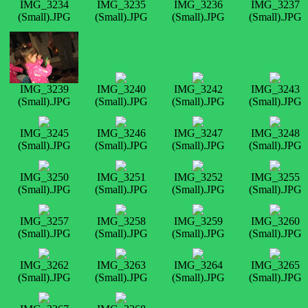
IMG_3234
IMG_3235
IMG_3236
IMG_3237
(Small).JPG
(Small).JPG
(Small).JPG
(Small).JPG
IMG_3239
IMG_3240
IMG_3242
IMG_3243
(Small).JPG
(Small).JPG
(Small).JPG
(Small).JPG
IMG_3245
IMG_3246
IMG_3247
IMG_3248
(Small).JPG
(Small).JPG
(Small).JPG
(Small).JPG
IMG_3250
IMG_3251
IMG_3252
IMG_3255
(Small).JPG
(Small).JPG
(Small).JPG
(Small).JPG
IMG_3257
IMG_3258
IMG_3259
IMG_3260
(Small).JPG
(Small).JPG
(Small).JPG
(Small).JPG
IMG_3262
IMG_3263
IMG_3264
IMG_3265
(Small).JPG
(Small).JPG
(Small).JPG
(Small).JPG