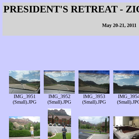
PRESIDENT'S RETREAT - Z
May 20-21, 2011
IMG_3951
IMG_3952
IMG_3953
IMG_395
(Small).JPG
(Small).JPG
(Small).JPG
(Small).JP